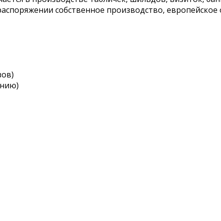
 распоряжении собственное производство, европейско
зов)
анию)