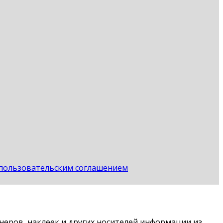
пользовательским соглашением
неров, наклеек и других носителей информации из